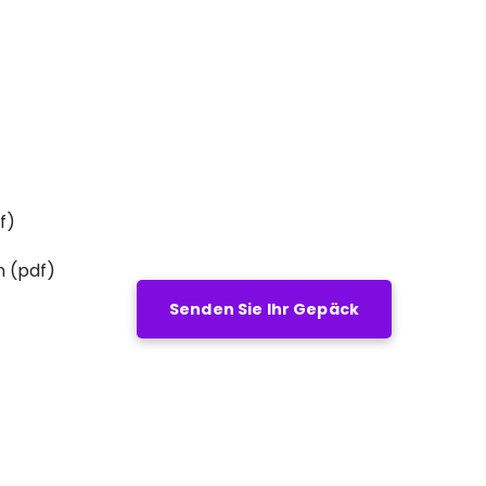
f)
n (pdf)
Senden Sie Ihr Gepäck