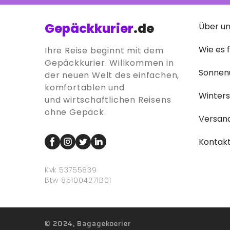
Gepäckkurier
.de
Über u
Wie es 
Ihre Reise beginnt mit dem
Gepäckkurier. Willkommen in
Sonnen
der neuen Welt des einfachen,
komfortablen und
Winter
und wirtschaftlichen Reisens
ohne Gepäck.
Versan
Kontak
Kvk 53755839
Btw 851004271B01
© 2024, Bagagekoerier