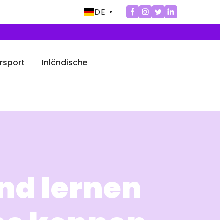
DE
rsport
Inländische
nd lernen