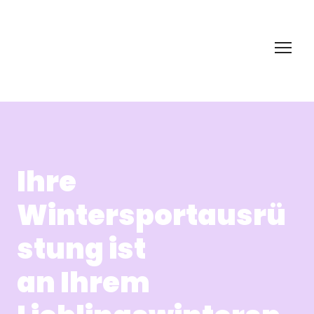
Ihre
Wintersportausrü
stung ist
an Ihrem