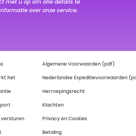
t met u op om alle details te
informatie over onze service.
ns
Algemene Voorwaarden (pdf)
kt het
Nederlandse Expeditievoorwaarden (p
antie
Herroepingsrecht
sport
Klachten
 versturen
Privacy en Cookies
t
Betaling