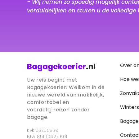
- Wij nemen zo spoedig mogelijk contac
verduidelijken en sturen u de volledige 
Bagagekoerier
.nl
Over o
Hoe wer
Uw reis begint met
Bagagekoerier. Welkom in de
Zonvak
nieuwe wereld van makkelijk,
comfortabel en
Winter
voordelig reizen zonder
bagage.
Bagage
Kvk 53755839
Contac
Btw 851004271B01