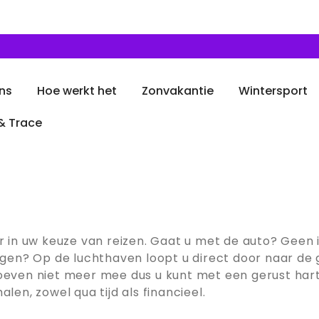
ns
Hoe werkt het
Zonvakantie
Wintersport
& Trace
er in uw keuze van reizen. Gaat u met de auto? Geen 
egen? Op de luchthaven loopt u direct door naar de g
hoeven niet meer mee dus u kunt met een gerust hart
len, zowel qua tijd als financieel.