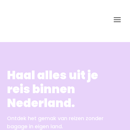
Haal alles uit je
reis binnen
Nederland.
Ontdek het gemak van reizen zonder
bagage in eigen land.