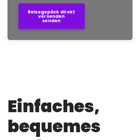
Reisegepäck direkt
versenden
senden
Einfaches,
bequemes