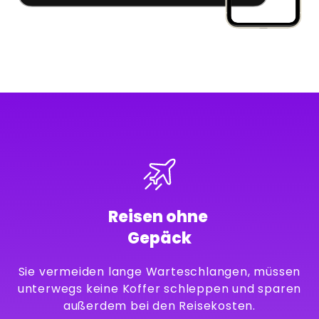
Reisen ohne
Gepäck
Sie vermeiden lange Warteschlangen, müssen
unterwegs keine Koffer schleppen und sparen
außerdem bei den Reisekosten.